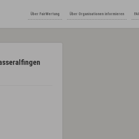
Über FairWertung
Über Organisationen informieren
FA
asseralfingen