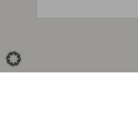
Sammlungen in
Aus d
Altkleidersammlung Berlin
Altkleid
Altkleidersammlung München
Altkleide
Altkleidersammlung Hamburg
Altklei
Altkleidercontainer Stuttgart
Kleider