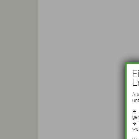
E
E
Auc
unt
🔹
ge
🔹
wei