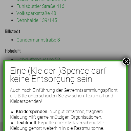
Fuhlsbüttler Straße 416
Volksparkstraße 48
Dehnhaide 139/145
Billstedt
Gundermannstraße 8
Hoheluft
Hoheluftchaussee 58
×
Eine (Kleider-)Spende darf
Ottensen
keine Entsorgung sein!
Bahrenfelder Straße 130
Auch nach Einführung der Getrenntsammlungspflicht
Wandsbek
gilt: Bitte unterscheiden Sie zwischen Textilmüll und
Wandsbeker Marktstr. 10
Kleiderspenden!
🔹
Kleiderspenden
: Nur gut erhaltene, tragbare
Kleidung hilft gemeinnützigen Organisationen.
🔹
Textilmüll
: Kaputte oder stark verschmutzte
Kleidung gehört weiterhin in die Restmülltonne.