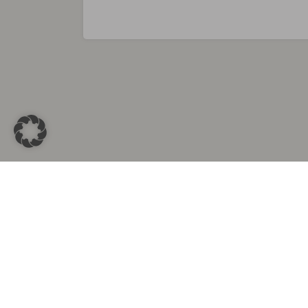
Sammlungen in
Aus d
Altkleidersammlung Berlin
Altkleid
Altkleidersammlung München
Altkleide
Altkleidersammlung Hamburg
Altklei
Altkleidercontainer Stuttgart
Kleider