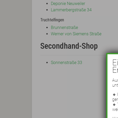
Deponie Neuweiler
Lammerbergstraße 34
Truchtelfingen
Brunnenstraße
Werner von Siemens Straße
Secondhand-Shop
E
Sonnenstraße 33
E
Auc
unt
🔹
ge
🔹
wei