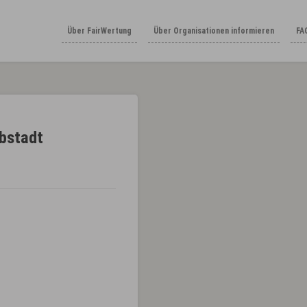
Über FairWertung
Über Organisationen informieren
FA
lbstadt