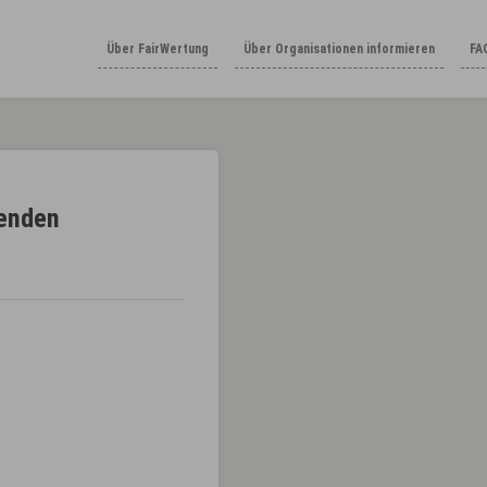
Über FairWertung
Über Organisationen informieren
FA
Wenden