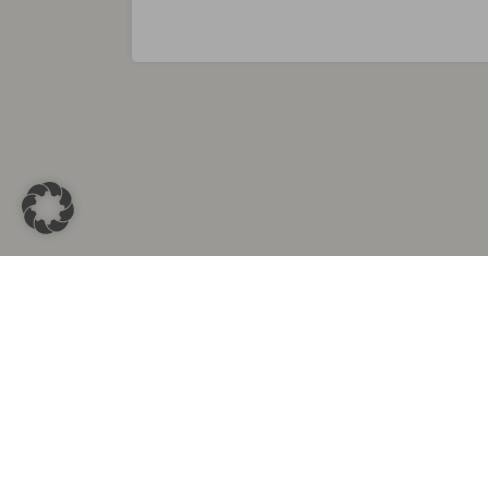
Sammlungen in
Aus d
Altkleidersammlung Berlin
Altkleid
Altkleidersammlung München
Altkleide
Altkleidersammlung Hamburg
Altklei
Altkleidercontainer Stuttgart
Kleider