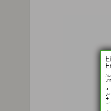
E
E
Auc
unt
🔹
ge
🔹
wei