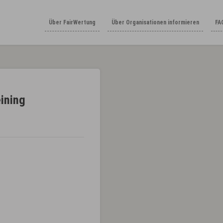
Über FairWertung
Über Organisationen informieren
FA
ining