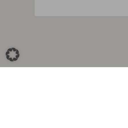
Sammlungen in
Aus d
Altkleidersammlung Berlin
Altkleid
Altkleidersammlung München
Altkleide
Altkleidersammlung Hamburg
Altklei
Altkleidercontainer Stuttgart
Kleider