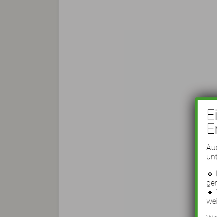
E
E
Auc
unt
🔹
ge
🔹
wei