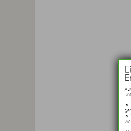
E
E
Auc
unt
🔹
ge
🔹
wei