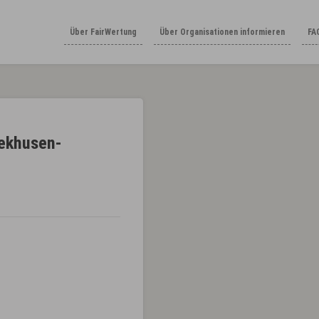
Über FairWertung
Über Organisationen informieren
FA
iekhusen-