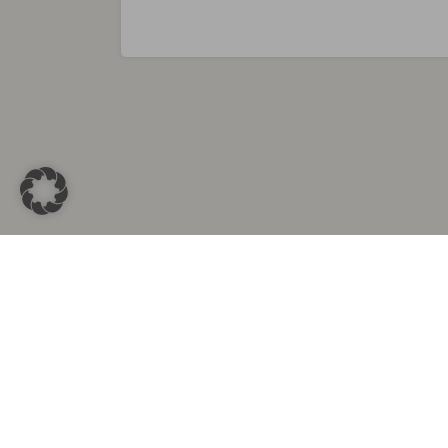
Sammlungen in
Aus d
Altkleidersammlung Berlin
Altkleid
Altkleidersammlung München
Altkleide
Altkleidersammlung Hamburg
Altklei
Altkleidercontainer Stuttgart
Kleider