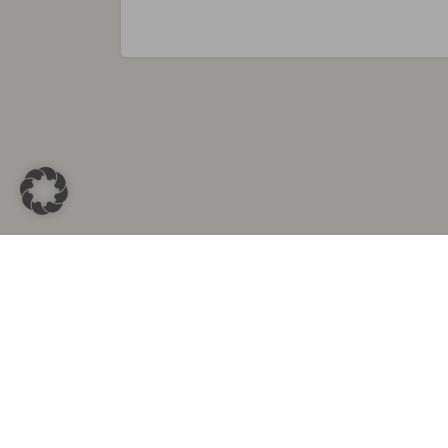
Sammlungen in
Aus d
Altkleidersammlung Berlin
Altkleid
Altkleidersammlung München
Altkleide
Altkleidersammlung Hamburg
Altklei
Altkleidercontainer Stuttgart
Kleider