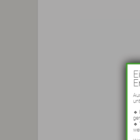
E
E
Auc
unt
🔹
ge
🔹
wei