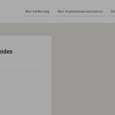
Über FairWertung
Über Organisationen informieren
FA
eiden