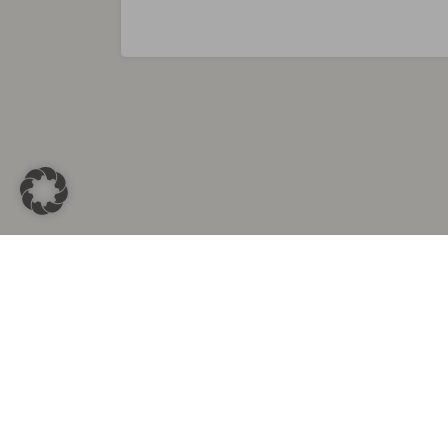
Sammlungen in
Aus d
Altkleidersammlung Berlin
Altkleid
Altkleidersammlung München
Altkleide
Altkleidersammlung Hamburg
Altklei
Altkleidercontainer Stuttgart
Kleider