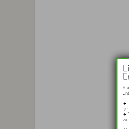
E
E
Auc
unt
🔹
ge
🔹
wei