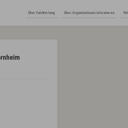
Über FairWertung
Über Organisationen informieren
FA
ornheim