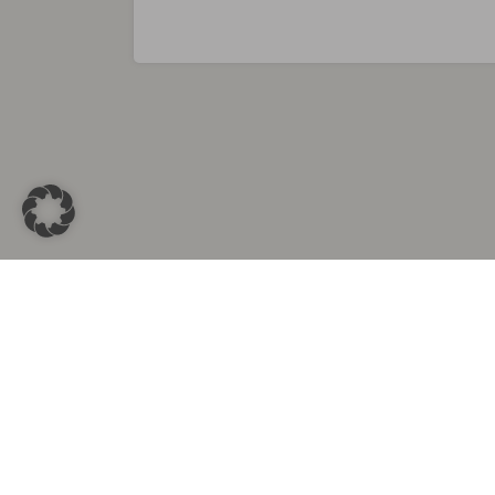
Sammlungen in
Aus d
Altkleidersammlung Berlin
Altkleid
Altkleidersammlung München
Altkleide
Altkleidersammlung Hamburg
Altklei
Altkleidercontainer Stuttgart
Kleider