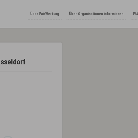
Über FairWertung
Über Organisationen informieren
FA
üsseldorf