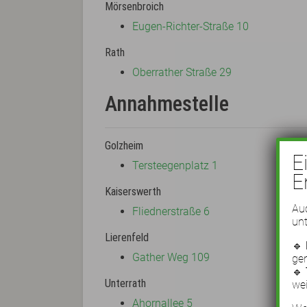
Mörsenbroich
Eugen-Richter-Straße 10
Rath
Oberrather Straße 29
Annahmestelle
Golzheim
E
Tersteegenplatz 1
E
Kaiserswerth
Auc
Fliednerstraße 6
unt
Lierenfeld
🔹
Gather Weg 109
ge
🔹
Unterrath
wei
Ahornallee 5