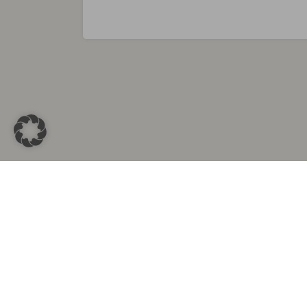
Sammlungen in
Aus d
Altkleidersammlung Berlin
Altkleid
Altkleidersammlung München
Altkleide
Altkleidersammlung Hamburg
Altklei
Altkleidercontainer Stuttgart
Kleider