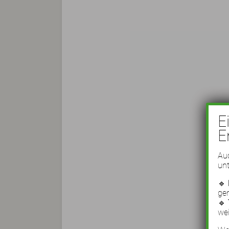
E
E
Auc
unt
🔹
ge
🔹
wei