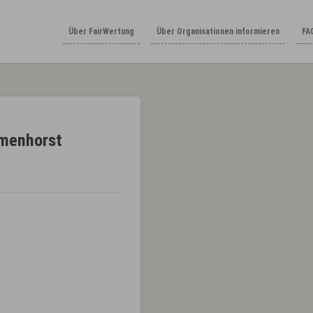
Über FairWertung
Über Organisationen informieren
FA
lmenhorst