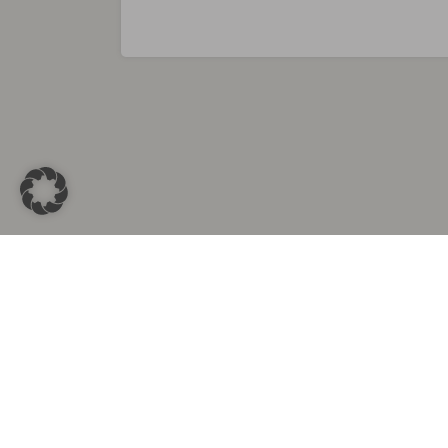
Sammlungen in
Aus d
Altkleidersammlung Berlin
Altkleid
Altkleidersammlung München
Altkleide
Altkleidersammlung Hamburg
Altklei
Altkleidercontainer Stuttgart
Kleider