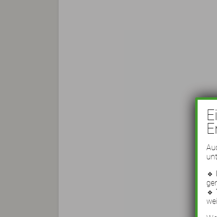
E
E
Auc
unt
🔹
ge
🔹
wei