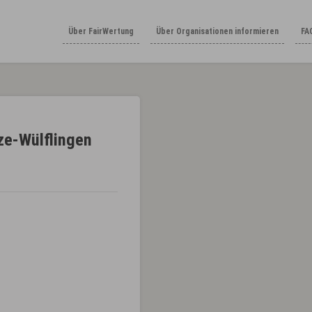
Über FairWertung
Über Organisationen informieren
FA
ze-Wülflingen