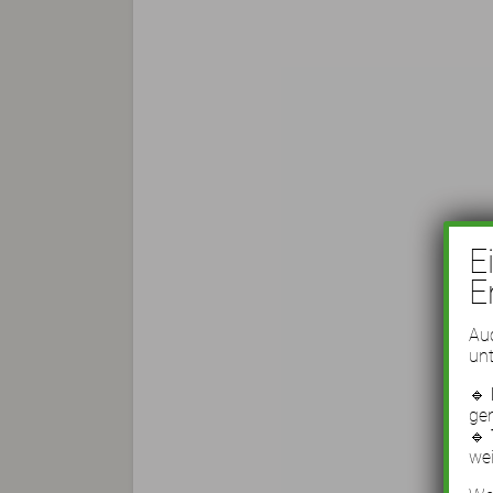
E
E
Auc
unt
🔹
ge
🔹
wei