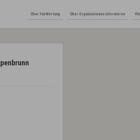
Über FairWertung
Über Organisationen informieren
FA
ppenbrunn