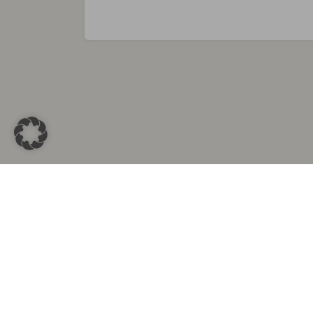
Sammlungen in
Aus d
Altkleidersammlung Berlin
Altkleid
Altkleidersammlung München
Altkleide
Altkleidersammlung Hamburg
Altklei
Altkleidercontainer Stuttgart
Kleider