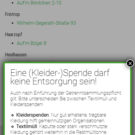
Auf’m Böntchen 2-10
Frintrop
Wilhelm-Segerath-Straße 93
Haarzopf
Auf’m Bögel 8
Heidhausen
×
Am Schwarzen 3
Eine (Kleider-)Spende darf
Huttrop
keine Entsorgung sein!
Vollmerskamp 27a
Manteuffelstraße 26
Auch nach Einführung der Getrenntsammlungspflicht
gilt: Bitte unterscheiden Sie zwischen Textilmüll und
Katernberg
Kleiderspenden!
Katernberger Markt
🔹
Kleiderspenden
: Nur gut erhaltene, tragbare
Kleidung hilft gemeinnützigen Organisationen.
Kettwig
🔹
Textilmüll
: Kaputte oder stark verschmutzte
Auf der Rötsch
Kleidung gehört weiterhin in die Restmülltonne.