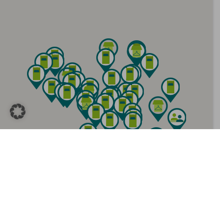
Rüpingsweg 51
Langenbergerstraße 502
Annahmestelle
Bredeney
Am Brandenbusch 6 A
Meisenburgstraße 80-82
Steele
Dahlhauser Straße 161
Secondhand-Shop
Altendorf
Oberdorfstraße 3
Altenessen