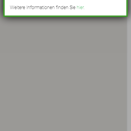
Corneliusstraße 5
Weitere Informationen finden Sie
hier
.
Kray
Wendelinstraße 30-32
Kupferdreh
Benderstraße 14
Niederweniger Straße 22
Margarethenhöhe
Helgolandring 71
Nordviertel
Overbergstraße 27
Rüttenscheid
Julienstraße 39
Schonnebeck
Huestraße 122-128