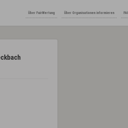
Über FairWertung
Über Organisationen informieren
FA
eckbach