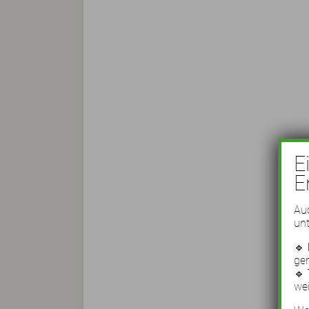
E
E
Auc
unt
🔹
ge
🔹
wei