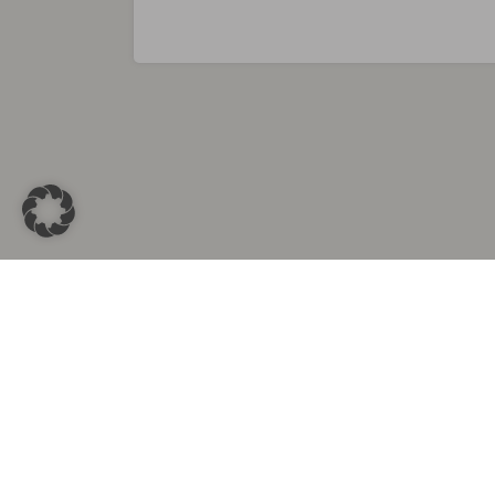
Sammlungen in
Aus d
Altkleidersammlung Berlin
Altkleid
Altkleidersammlung München
Altkleide
Altkleidersammlung Hamburg
Altklei
Altkleidercontainer Stuttgart
Kleider