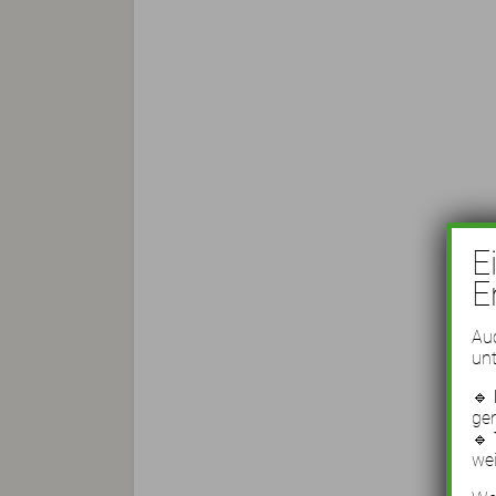
E
E
Auc
unt
🔹
ge
🔹
wei