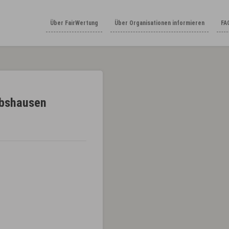
Über FairWertung
Über Organisationen informieren
FA
rbshausen