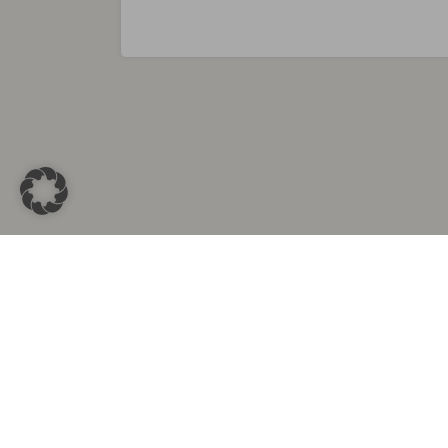
Sammlungen in
Aus d
Altkleidersammlung Berlin
Altkleid
Altkleidersammlung München
Altkleide
Altkleidersammlung Hamburg
Altklei
Altkleidercontainer Stuttgart
Kleider