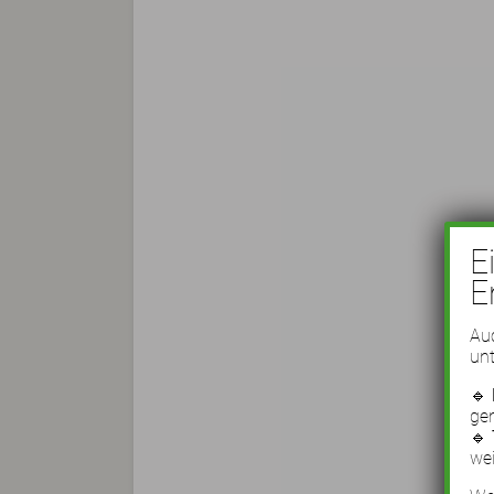
E
E
Auc
unt
🔹
ge
🔹
wei