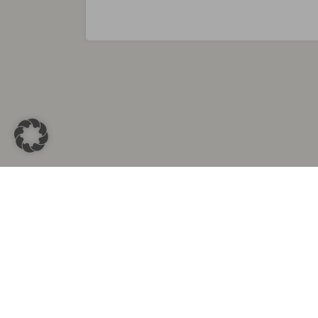
Sammlungen in
Aus d
Altkleidersammlung Berlin
Altkleid
Altkleidersammlung München
Altkleide
Altkleidersammlung Hamburg
Altklei
Altkleidercontainer Stuttgart
Kleider