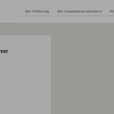
Über FairWertung
Über Organisationen informieren
FA
ever