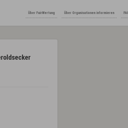
Über FairWertung
Über Organisationen informieren
FA
eroldsecker