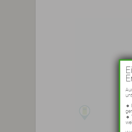
E
E
Auc
unt
🔹
ge
🔹
wei