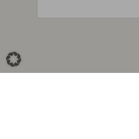
Sammlungen in
Aus d
Altkleidersammlung Berlin
Altkleid
Altkleidersammlung München
Altkleide
Altkleidersammlung Hamburg
Altklei
Altkleidercontainer Stuttgart
Kleider