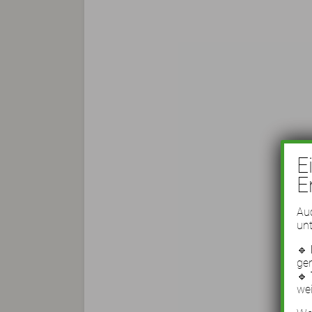
E
E
Auc
unt
🔹
ge
🔹
wei