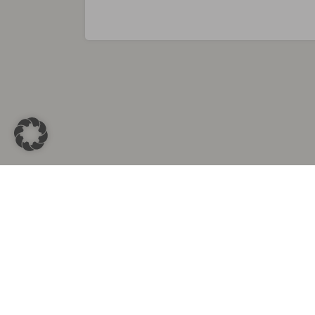
Sammlungen in
Aus d
Altkleidersammlung Berlin
Altkleid
Altkleidersammlung München
Altkleide
Altkleidersammlung Hamburg
Altklei
Altkleidercontainer Stuttgart
Kleider