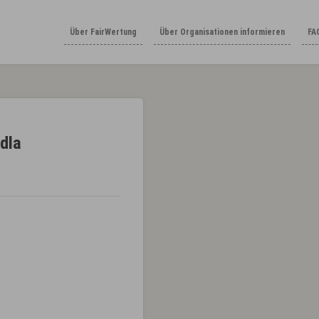
Über FairWertung
Über Organisationen informieren
FA
dla