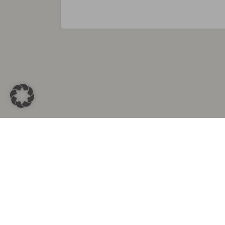
Sammlungen in
Aus d
Altkleidersammlung Berlin
Altkleid
Altkleidersammlung München
Altkleide
Altkleidersammlung Hamburg
Altklei
Altkleidercontainer Stuttgart
Kleider