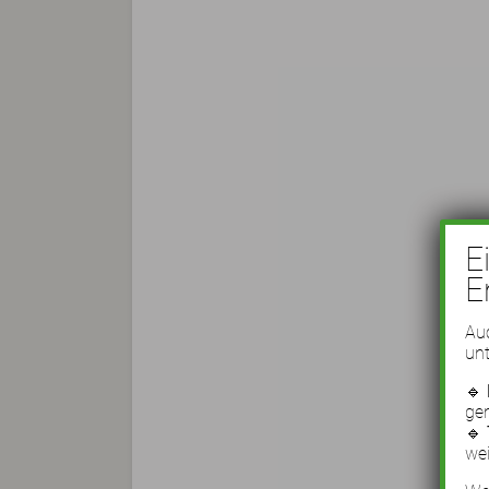
E
E
Auc
unt
🔹
ge
🔹
wei