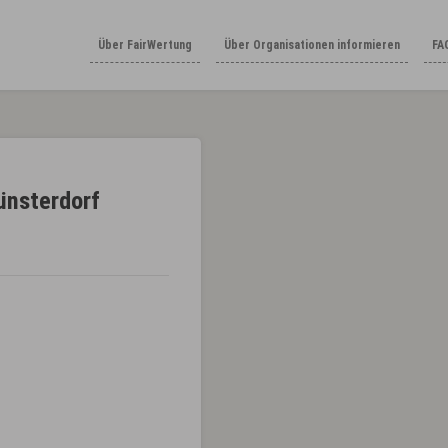
Über FairWertung
Über Organisationen informieren
FA
ünsterdorf