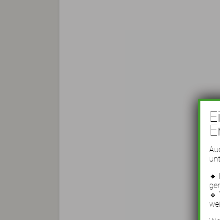
E
E
Auc
unt
🔹
ge
🔹
wei