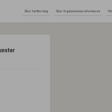
Über FairWertung
Über Organisationen informieren
FA
unster