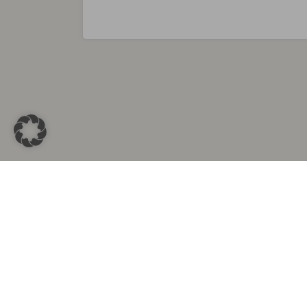
Sammlungen in
Aus d
Altkleidersammlung Berlin
Altkleid
Altkleidersammlung München
Altkleide
Altkleidersammlung Hamburg
Altklei
Altkleidercontainer Stuttgart
Kleider