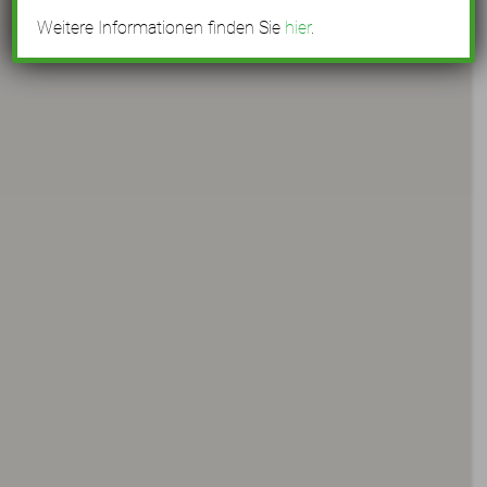
Wallensteinstraße
Weitere Informationen finden Sie
hier
.
Pöllinger Straße
Wolfstein
Böhmerwaldstraße