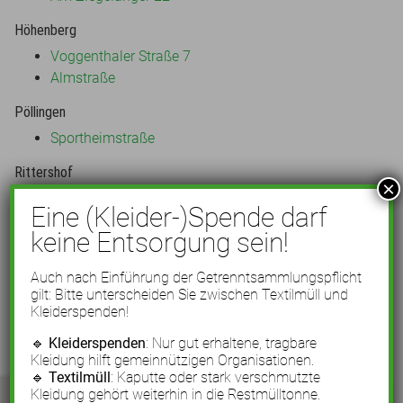
Höhenberg
Voggenthaler Straße 7
Almstraße
Pöllingen
Sportheimstraße
Rittershof
×
Michaelstraße
Eine (Kleider-)Spende darf
Rödelberg
keine Entsorgung sein!
Am Rödelberg
Auch nach Einführung der Getrenntsammlungspflicht
Schafhof
gilt: Bitte unterscheiden Sie zwischen Textilmüll und
Kleiderspenden!
Schafhofstraße 3
🔹
Kleiderspenden
: Nur gut erhaltene, tragbare
Woffenbach
Kleidung hilft gemeinnützigen Organisationen.
🔹
Textilmüll
: Kaputte oder stark verschmutzte
Brückenweg
Kleidung gehört weiterhin in die Restmülltonne.
Schloßstraße