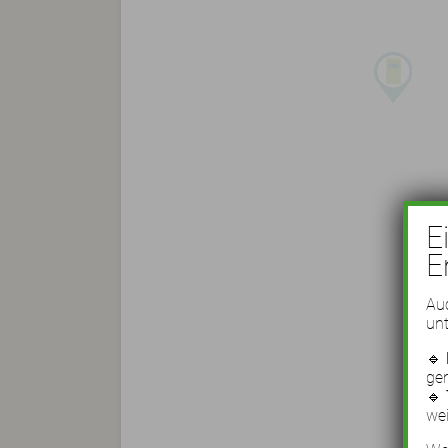
E
E
Auc
unt
🔹
ge
🔹
wei