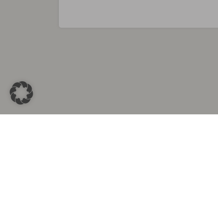
Sammlungen in
Aus d
Altkleidersammlung Berlin
Altkleid
Altkleidersammlung München
Altkleide
Altkleidersammlung Hamburg
Altklei
Altkleidercontainer Stuttgart
Kleider