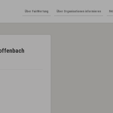
Über FairWertung
Über Organisationen informieren
FA
Woffenbach