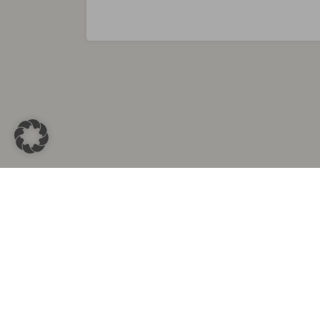
Sammlungen in
Aus d
Altkleidersammlung Berlin
Altkleid
Altkleidersammlung München
Altkleide
Altkleidersammlung Hamburg
Altklei
Altkleidercontainer Stuttgart
Kleider