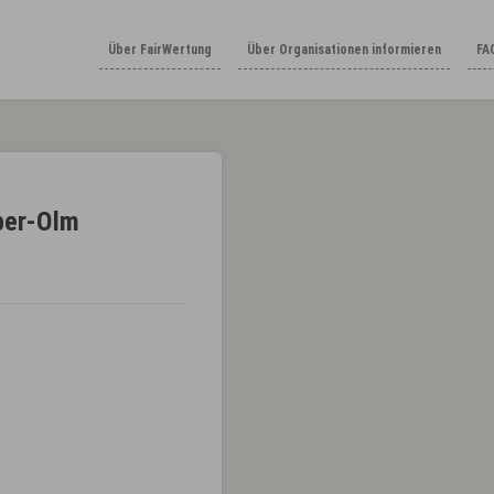
Über FairWertung
Über Organisationen informieren
FA
ber-Olm