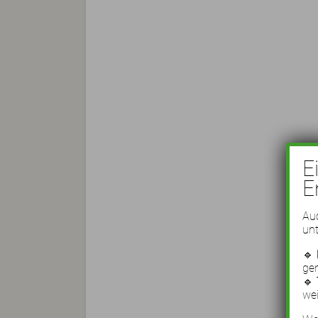
E
E
Auc
unt
🔹
ge
🔹
wei