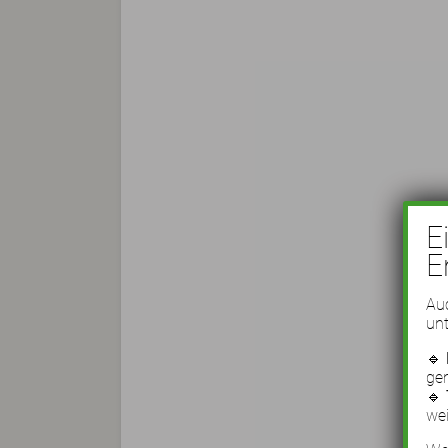
E
E
Auc
unt
🔹
ge
🔹
wei