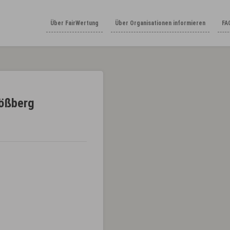
Über FairWertung
Über Organisationen informieren
FA
lößberg