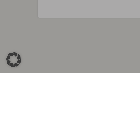
Sammlungen in
Aus d
Altkleidersammlung Berlin
Altkleid
Altkleidersammlung München
Altkleide
Altkleidersammlung Hamburg
Altklei
Altkleidercontainer Stuttgart
Kleider