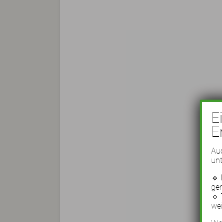
E
E
Auc
unt
🔹
ge
🔹
wei