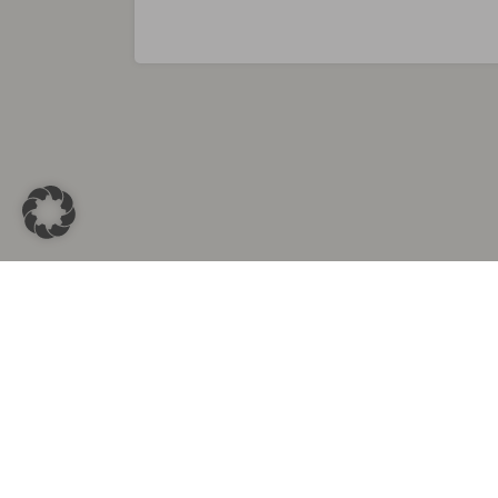
Sammlungen in
Aus d
Altkleidersammlung Berlin
Altkleid
Altkleidersammlung München
Altkleide
Altkleidersammlung Hamburg
Altklei
Altkleidercontainer Stuttgart
Kleider