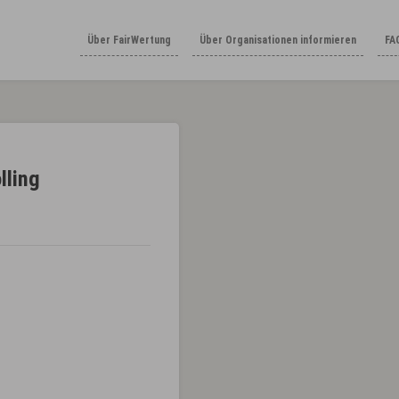
Über FairWertung
Über Organisationen informieren
FA
lling