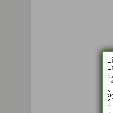
E
E
Auc
unt
🔹
ge
🔹
wei