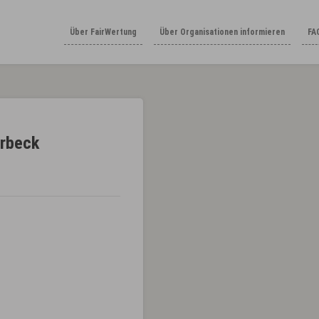
Über FairWertung
Über Organisationen informieren
FA
erbeck