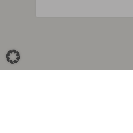
Sammlungen in
Aus d
Altkleidersammlung Berlin
Altkleid
Altkleidersammlung München
Altkleide
Altkleidersammlung Hamburg
Altklei
Altkleidercontainer Stuttgart
Kleider