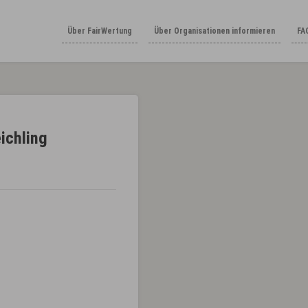
Über FairWertung
Über Organisationen informieren
FA
ichling