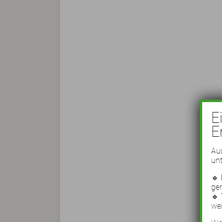
E
E
Auc
unt
🔹
ge
🔹
wei