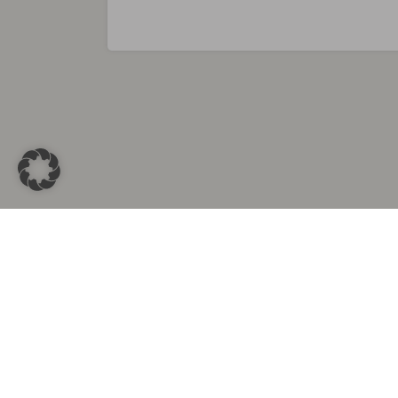
Sammlungen in
Aus d
Altkleidersammlung Berlin
Altkleid
Altkleidersammlung München
Altkleide
Altkleidersammlung Hamburg
Altklei
Altkleidercontainer Stuttgart
Kleider