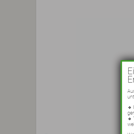
E
E
Auc
unt
🔹
ge
🔹
wei