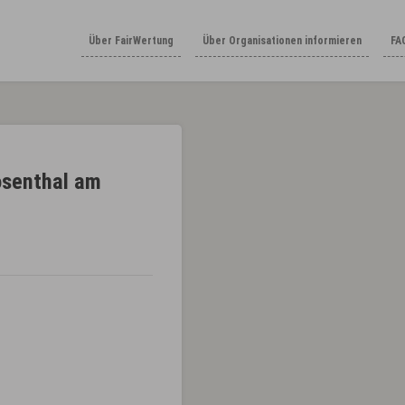
Über FairWertung
Über Organisationen informieren
FA
osenthal am