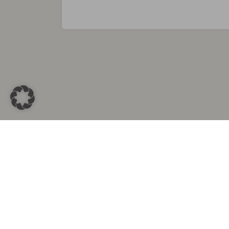
Sammlungen in
Aus d
Altkleidersammlung Berlin
Altkleid
Altkleidersammlung München
Altkleide
Altkleidersammlung Hamburg
Altklei
Altkleidercontainer Stuttgart
Kleider