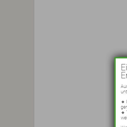
E
E
Auc
unt
🔹
ge
🔹
wei