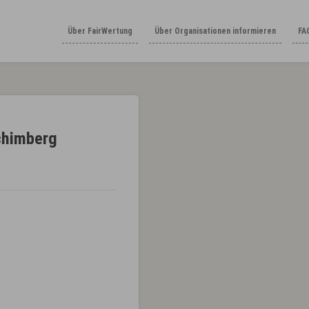
Über FairWertung
Über Organisationen informieren
FA
chimberg