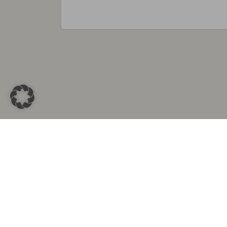
Sammlungen in
Aus d
Altkleidersammlung Berlin
Altkleid
Altkleidersammlung München
Altkleide
Altkleidersammlung Hamburg
Altklei
Altkleidercontainer Stuttgart
Kleider