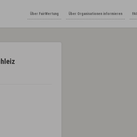
Über FairWertung
Über Organisationen informieren
FA
hleiz