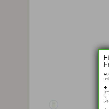
E
E
Auc
unt
🔹
ge
🔹
wei