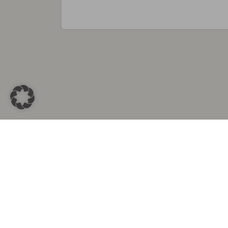
Sammlungen in
Aus d
Altkleidersammlung Berlin
Altkleid
Altkleidersammlung München
Altkleide
Altkleidersammlung Hamburg
Altklei
Altkleidercontainer Stuttgart
Kleider