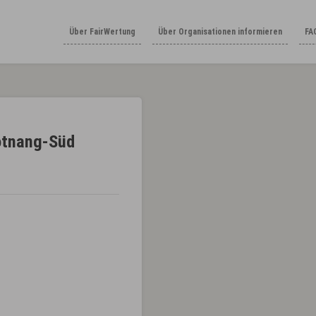
Über FairWertung
Über Organisationen informieren
FA
otnang-Süd