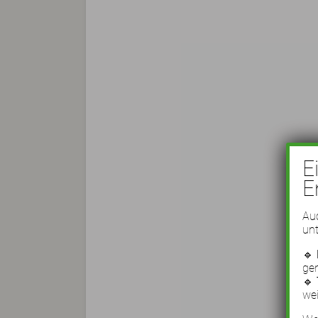
E
E
Auc
unt
🔹
ge
🔹
wei