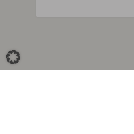
Sammlungen in
Aus d
Altkleidersammlung Berlin
Altkleid
Altkleidersammlung München
Altkleide
Altkleidersammlung Hamburg
Altklei
Altkleidercontainer Stuttgart
Kleider