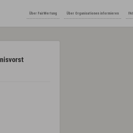
Über FairWertung
Über Organisationen informieren
FA
nisvorst