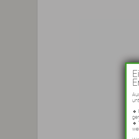
E
E
Auc
unt
🔹
ge
🔹
wei