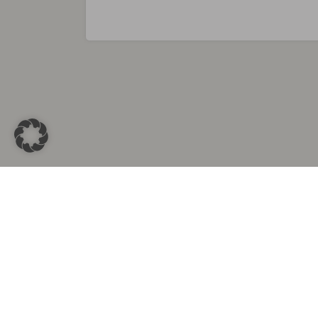
Sammlungen in
Aus d
Altkleidersammlung Berlin
Altkleid
Altkleidersammlung München
Altkleide
Altkleidersammlung Hamburg
Altklei
Altkleidercontainer Stuttgart
Kleider