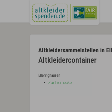
Altkleidersammelstellen in E
Altkleidercontainer
Elleringhausen
Zur Liemecke