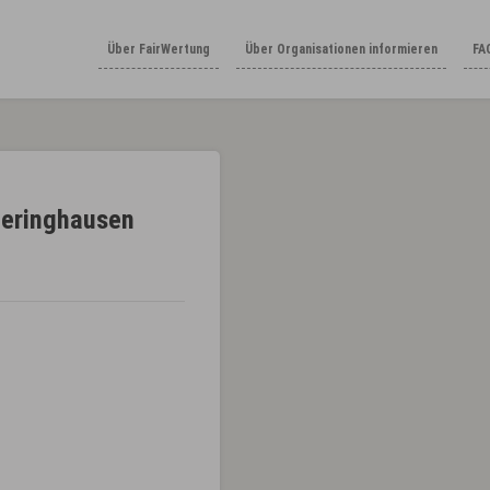
Über FairWertung
Über Organisationen informieren
FA
lleringhausen