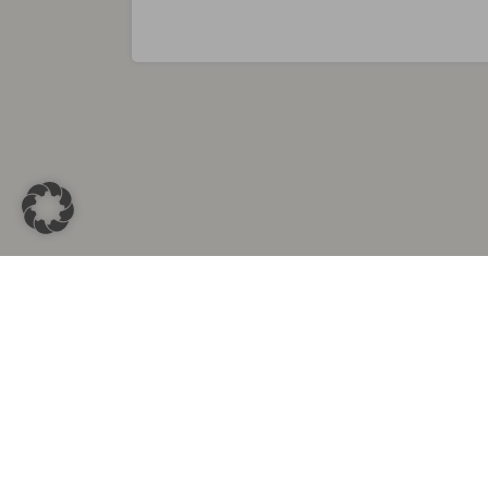
Sammlungen in
Aus d
Altkleidersammlung Berlin
Altkleid
Altkleidersammlung München
Altkleide
Altkleidersammlung Hamburg
Altklei
Altkleidercontainer Stuttgart
Kleider