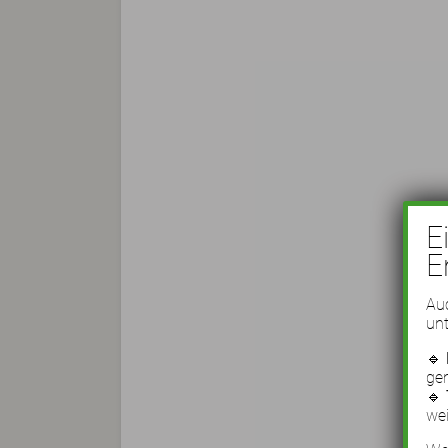
E
E
Auc
unt
🔹
ge
🔹
wei