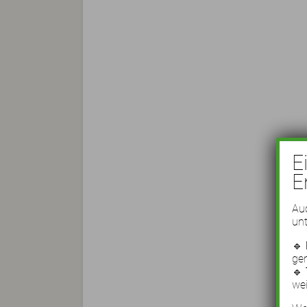
E
E
Auc
unt
🔹
ge
🔹
wei