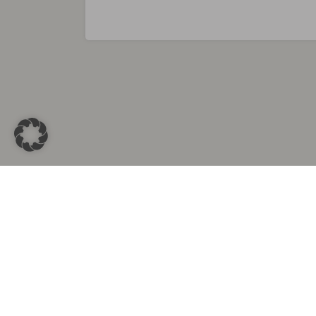
Sammlungen in
Aus d
Altkleidersammlung Berlin
Altkleid
Altkleidersammlung München
Altkleide
Altkleidersammlung Hamburg
Altklei
Altkleidercontainer Stuttgart
Kleider