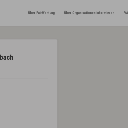
Über FairWertung
Über Organisationen informieren
FA
rbach