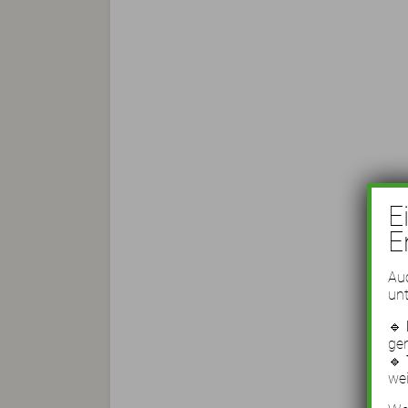
E
E
Auc
unt
🔹
ge
🔹
wei