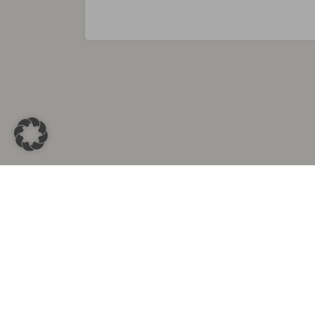
Sammlungen in
Aus d
Altkleidersammlung Berlin
Altkleid
Altkleidersammlung München
Altkleide
Altkleidersammlung Hamburg
Altklei
Altkleidercontainer Stuttgart
Kleider