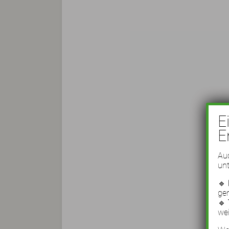
E
E
Auc
unt
🔹
ge
🔹
wei