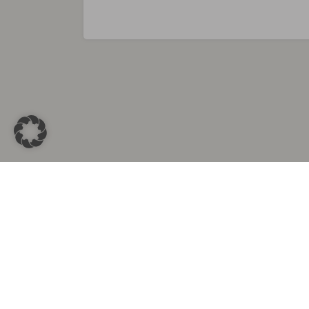
Sammlungen in
Aus d
Altkleidersammlung Berlin
Altkleid
Altkleidersammlung München
Altkleide
Altkleidersammlung Hamburg
Altklei
Altkleidercontainer Stuttgart
Kleider