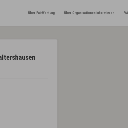
Über FairWertung
Über Organisationen informieren
FA
altershausen