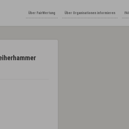
Über FairWertung
Über Organisationen informieren
FA
Weiherhammer