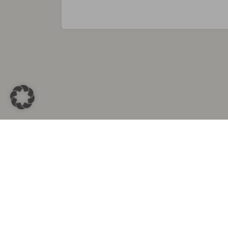
Sammlungen in
Aus d
Altkleidersammlung Berlin
Altkleid
Altkleidersammlung München
Altkleide
Altkleidersammlung Hamburg
Altklei
Altkleidercontainer Stuttgart
Kleider