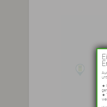
E
E
Auc
unt
🔹
ge
🔹
wei