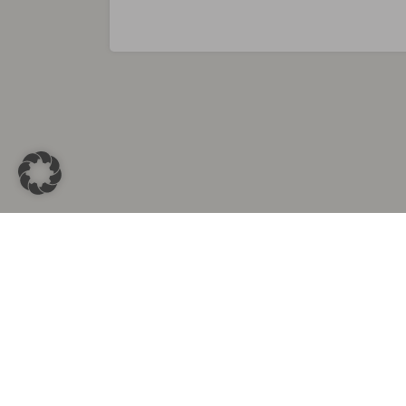
Sammlungen in
Aus d
Altkleidersammlung Berlin
Altkleid
Altkleidersammlung München
Altkleide
Altkleidersammlung Hamburg
Altklei
Altkleidercontainer Stuttgart
Kleider