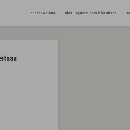
Über FairWertung
Über Organisationen informieren
FA
eitnau