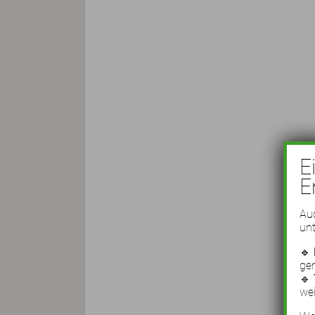
E
E
Auc
unt
🔹
ge
🔹
wei