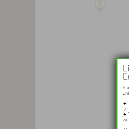
E
E
Auc
unt
🔹
ge
🔹
wei