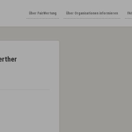
Über FairWertung
Über Organisationen informieren
FA
erther