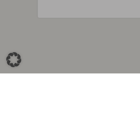
Sammlungen in
Aus d
Altkleidersammlung Berlin
Altkleid
Altkleidersammlung München
Altkleide
Altkleidersammlung Hamburg
Altklei
Altkleidercontainer Stuttgart
Kleider