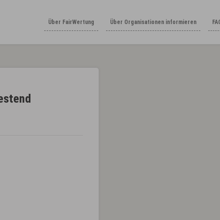
Über FairWertung
Über Organisationen informieren
FA
estend