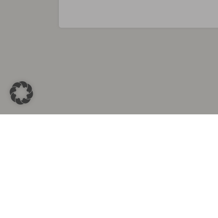
Sammlungen in
Aus d
Altkleidersammlung Berlin
Altkleid
Altkleidersammlung München
Altkleide
Altkleidersammlung Hamburg
Altklei
Altkleidercontainer Stuttgart
Kleider