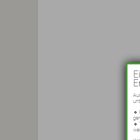
E
E
Auc
unt
🔹
ge
🔹
wei