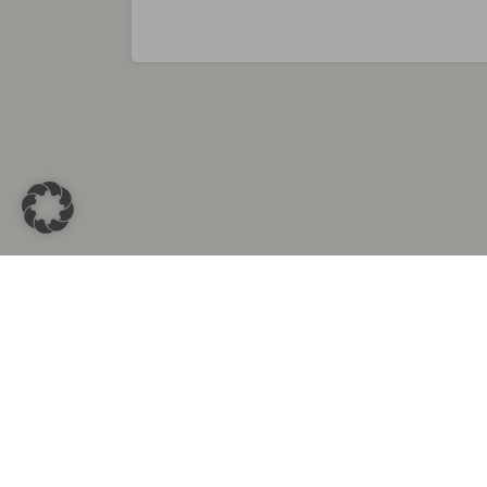
Sammlungen in
Aus d
Altkleidersammlung Berlin
Altkleid
Altkleidersammlung München
Altkleide
Altkleidersammlung Hamburg
Altklei
Altkleidercontainer Stuttgart
Kleider