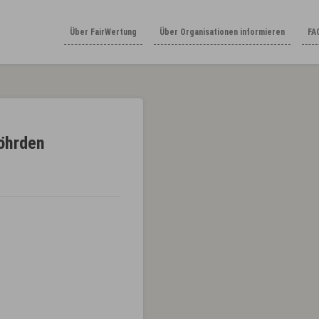
Über FairWertung
Über Organisationen informieren
FA
öhrden