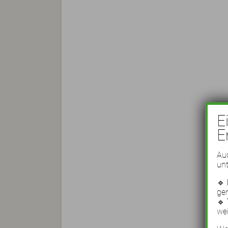
E
E
Auc
unt
🔹
ge
🔹
wei