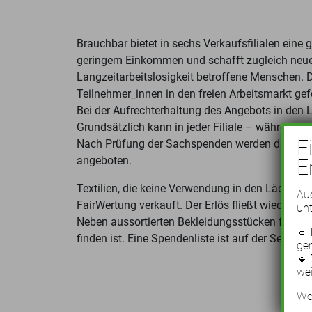
Brauchbar bietet in sechs Verkaufsfilialen eine
geringem Einkommen und schafft zugleich neue
Langzeitarbeitslosigkeit betroffene Menschen. 
Teilnehmer_innen in den freien Arbeitsmarkt gef
Bei der Aufrechterhaltung des Angebots in den
Grundsätzlich kann in jeder Filiale – während 
E
Nach Prüfung der Sachspenden werden diese in
angeboten.
E
Textilien, die keine Verwendung in den Läden 
Auc
FairWertung verkauft. Der Erlös fließt wieder zur
unt
Neben aussortierten Bekleidungsstücken freut s
🔹
finden ist. Eine Spendenliste ist auf der Seite de
ge
🔹
wei
Wei