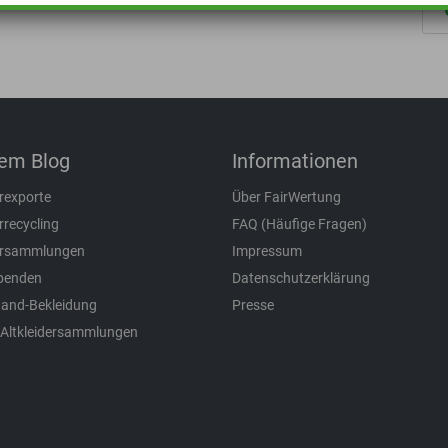
em Blog
Informationen
erexporte
Über FairWertung
rrecycling
FAQ (Häufige Fragen)
dersammlungen
Impressum
spenden
Datenschutzerklärung
and-Bekleidung
Presse
 Altkleidersammlungen