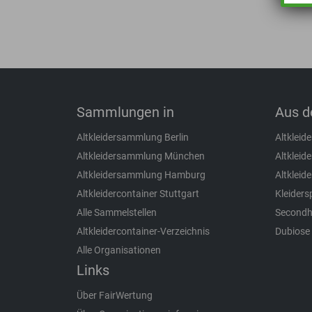
Sammlungen in
Aus d
Altkleidersammlung Berlin
Altkleid
Altkleidersammlung München
Altkleide
Altkleidersammlung Hamburg
Altklei
Altkleidercontainer Stuttgart
Kleider
Alle Sammelstellen
Secondh
Altkleidercontainer-Verzeichnis
Dubiose
Alle Organisationen
Links
Über FairWertung