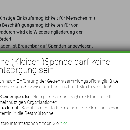
 günstige Einkaufsmöglichkeit für Menschen mit
 Beschäftigungsmöglichkeiten für von
Dadurch wird die Wiedereingliederung der
ördert.
 Läden ist Brauchbar auf Spenden angewiesen.
der Öffnungszeiten – Bekleidung abgegeben werden.
ine (Kleider-)Spende darf keine
 den Kaufhäusern kostengünstig zum Verkauf
ntsorgung sein!
finden, werden nach den Standards des Dachverbands
h nach Einführung der Getrenntsammlungspflicht gilt: Bitte
ück in die Arbeit der Brauchbar.
erscheiden Sie zwischen Textilmüll und Kleiderspenden!
ich Brauchbar über alles, was in einem Haushalt zu
Kleiderspenden
: Nur gut erhaltene, tragbare Kleidung hilft
r Organisation eingestellt.
meinnützigen Organisationen.
Textilmüll
: Kaputte oder stark verschmutzte Kleidung gehört
terhin in die Restmülltonne.
tere Informationen finden Sie
hier
.