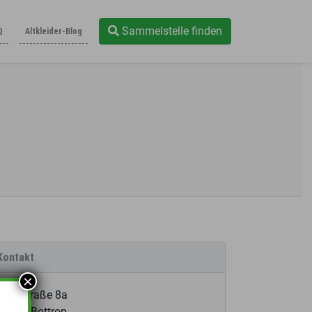
Sammelstelle finden
Q
Altkleider-Blog
Kontakt
×
Pfarrstraße 8a
46236 Bottrop