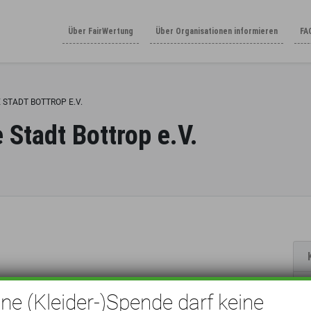
Über FairWertung
Über Organisationen informieren
FA
 STADT BOTTROP E.V.
 Stadt Bottrop e.V.
ine (Kleider-)Spende darf keine