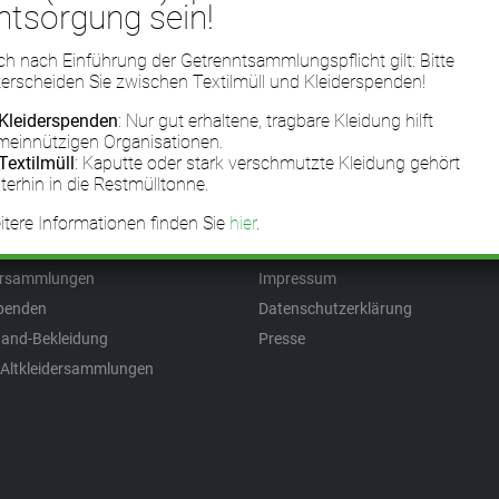
ntsorgung sein!
h nach Einführung der Getrenntsammlungspflicht gilt: Bitte
erscheiden Sie zwischen Textilmüll und Kleiderspenden!
Kleiderspenden
: Nur gut erhaltene, tragbare Kleidung hilft
meinnützigen Organisationen.
Textilmüll
: Kaputte oder stark verschmutzte Kleidung gehört
em Blog
Informationen
terhin in die Restmülltonne.
erexporte
Über FairWertung
tere Informationen finden Sie
hier
.
rrecycling
FAQ (Häufige Fragen)
dersammlungen
Impressum
spenden
Datenschutzerklärung
and-Bekleidung
Presse
 Altkleidersammlungen