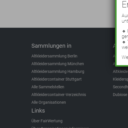
E
Auc
unt
🔹
ge
🔹
Sammlungen in
Aus d
wei
Altkleidersammlung Berlin
Altkleid
Wei
Altkleidersammlung München
Altkleide
Altkleidersammlung Hamburg
Altklei
Altkleidercontainer Stuttgart
Kleider
Alle Sammelstellen
Secondh
Altkleidercontainer-Verzeichnis
Dubiose
Alle Organisationen
Links
Über FairWertung