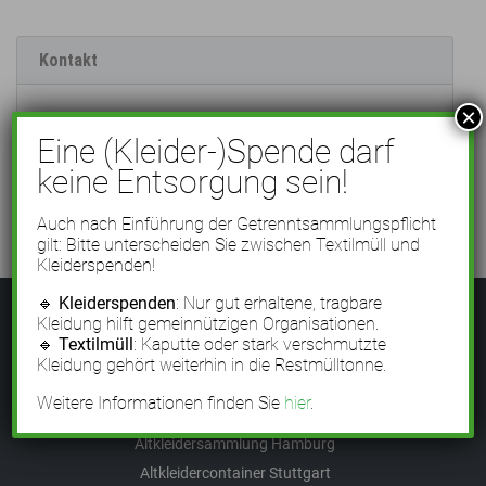
Kontakt
×
Eine (Kleider-)Spende darf
https://www.kab-fulda.de/ueber-uns/main-
keine Entsorgung sein!
kinzig/
Auch nach Einführung der Getrenntsammlungspflicht
gilt: Bitte unterscheiden Sie zwischen Textilmüll und
Kleiderspenden!
🔹
Kleiderspenden
: Nur gut erhaltene, tragbare
Kleidung hilft gemeinnützigen Organisationen.
Sammlungen in
🔹
Textilmüll
: Kaputte oder stark verschmutzte
Kleidung gehört weiterhin in die Restmülltonne.
Altkleidersammlung Berlin
Weitere Informationen finden Sie
hier
.
Altkleidersammlung München
Altkleidersammlung Hamburg
Altkleidercontainer Stuttgart