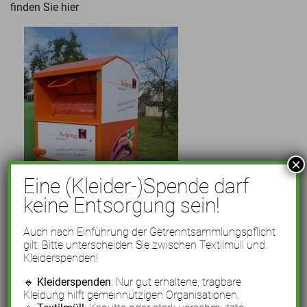
finden Sie hier
×
Eine (Kleider-)Spende darf
keine Entsorgung sein!
Auch nach Einführung der Getrenntsammlungspflicht
gilt: Bitte unterscheiden Sie zwischen Textilmüll und
Kleiderspenden!
Kontakt
🔹
Kleiderspenden
: Nur gut erhaltene, tragbare
Kleidung hilft gemeinnützigen Organisationen.