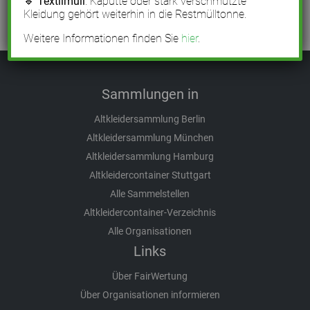
🔹
Textilmüll
: Kaputte oder stark verschmutzte
Kleidung gehört weiterhin in die Restmülltonne.
Weitere Informationen finden Sie
hier
.
Sammlungen in
Altkleidersammlung Berlin
Altkleidersammlung München
Altkleidersammlung Hamburg
Altkleidercontainer Stuttgart
Alle Sammelstellen
Altkleidercontainer-Verzeichnis
Alle Organisationen
Links
Über FairWertung
Über Organisationen informieren