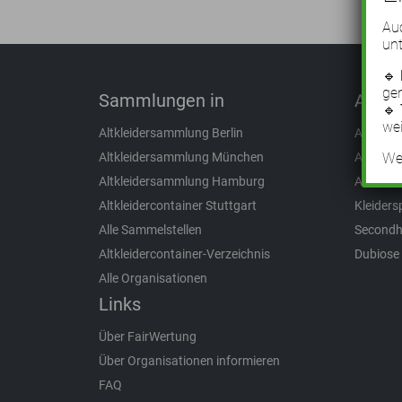
Auc
unt
🔹
ge
Sammlungen in
Aus d
🔹
wei
Altkleidersammlung Berlin
Altkleid
Wei
Altkleidersammlung München
Altkleide
Altkleidersammlung Hamburg
Altklei
Altkleidercontainer Stuttgart
Kleider
Alle Sammelstellen
Secondh
Altkleidercontainer-Verzeichnis
Dubiose
Alle Organisationen
Links
Über FairWertung
Über Organisationen informieren
FAQ