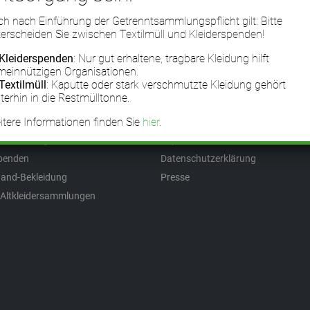
h nach Einführung der Getrenntsammlungspflicht gilt: Bitte
erscheiden Sie zwischen Textilmüll und Kleiderspenden!
Kleiderspenden
: Nur gut erhaltene, tragbare Kleidung hilft
meinnützigen Organisationen.
em Blog
Informationen
Textilmüll
: Kaputte oder stark verschmutzte Kleidung gehört
terhin in die Restmülltonne.
erexporte
Über FairWertung
tere Informationen finden Sie
hier
.
rrecycling
FAQ (Häufige Fragen)
dersammlungen
Impressum
spenden
Datenschutzerklärung
and-Bekleidung
Presse
 Altkleidersammlungen