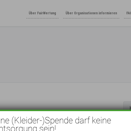
Über FairWertung
Über Organisationen informieren
FA
ine (Kleider-)Spende darf keine
ntsorgung sein!